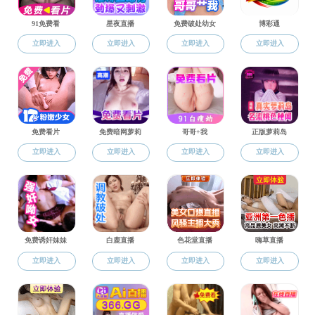
法学/法律
师资队伍
唐 芳
专任教师
滕明荣
朱爱农
民族学博士生导师
民族学硕士生导师
哲学硕士生导师
法学/法律硕士生导师